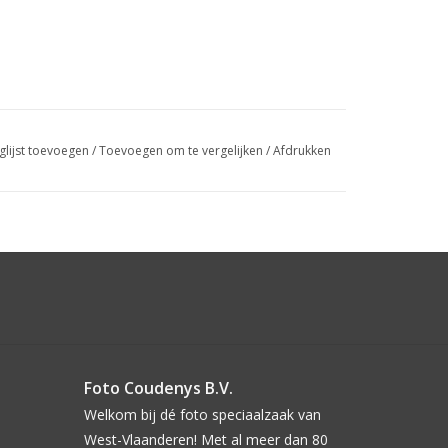
glijst toevoegen
/
Toevoegen om te vergelijken
/
Afdrukken
Foto Coudenys B.V.
Welkom bij dé foto speciaalzaak van
West-Vlaanderen! Met al meer dan 80