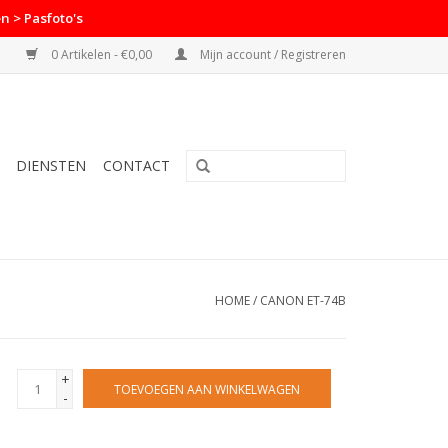
n > Pasfoto's
0 Artikelen - €0,00
Mijn account / Registreren
DIENSTEN
CONTACT
HOME
/
CANON ET-74B
+
TOEVOEGEN AAN WINKELWAGEN
-