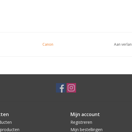
Canon
Aan verlan
cten
Mijn account
ducten
Registreren
producten
Mijn bestellingen