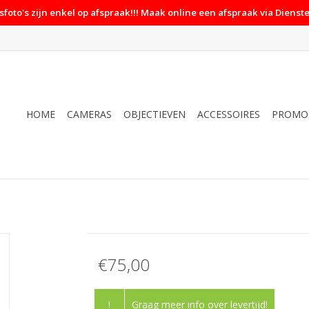
foto's zijn enkel op afspraak!!! Maak online een afspraak via Dienste
HOME
CAMERAS
OBJECTIEVEN
ACCESSOIRES
PROMO
€75,00
!
Graag meer info over levertijd!