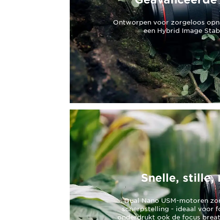
Ontworpen voor zorgeloos opn
een Hybrid Image Stabi
Snelle, still
Dual Nano USM-motoren zorg
scherpstelling - ideaal voor 
onderdrukt ook de focus breat