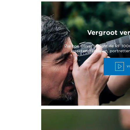
Vergroot ver
Zie hoe Oliver Wright de RF 10
insecten, reptielen, portrette
V