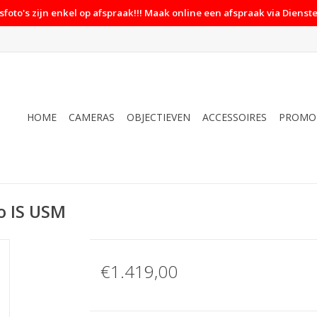
foto's zijn enkel op afspraak!!! Maak online een afspraak via Dienste
HOME
CAMERAS
OBJECTIEVEN
ACCESSOIRES
PROMO
o IS USM
€1.419,00