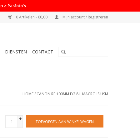
n > Pasfoto's
0 Artikelen - €0,00
Mijn account / Registreren
DIENSTEN
CONTACT
HOME
/
CANON RF 100MM F/2.8 L MACRO IS USM
+
TOEVOEGEN AAN WINKELWAGEN
-