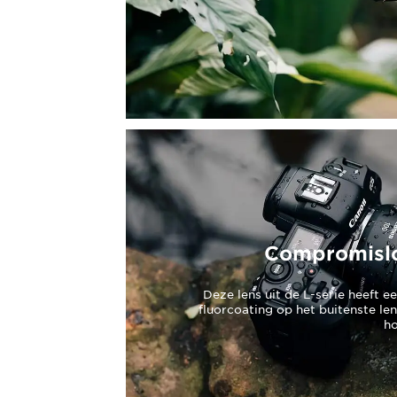
Compromislo
Deze lens uit de L-serie heeft 
fluorcoating op het buitenste le
h