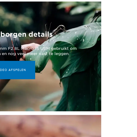
borgen details
0mm F2.8L Macro IS USM gebruikt om
n en nog veel meer vast te leggen.
IDEO AFSPELEN