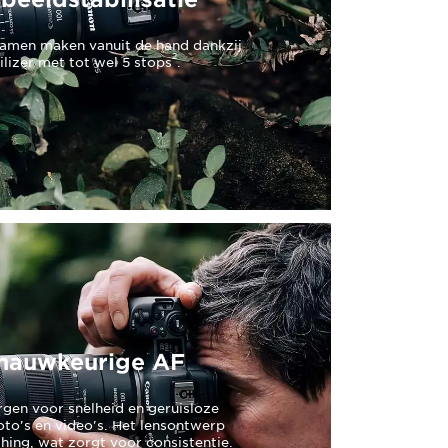
amen maken vanuit de hand dankzij
2
lizer met tot wel 5 stops
.
e, nauwkeurige AF
en voor snelheid en geruisloze
foto's en video's. Het lensontwerp
hing, wat zorgt voor consistentie.