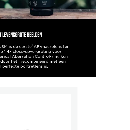
t levensgrote beelden
1
SM is de eerste
AF-macrolens ter
ke 1,4x close-upvergroting voor
erical Aberration Control-ring kun
rdoor het, gecombineerd met een
n perfecte portretlens is.