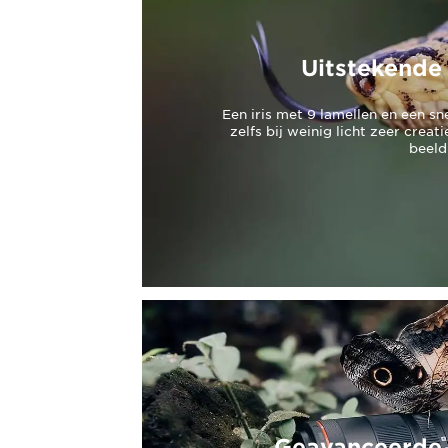
Uitstekende 
Een iris met 9 lamellen en een sn
zelfs bij weinig licht zeer crea
beeld
Geavanceerde b