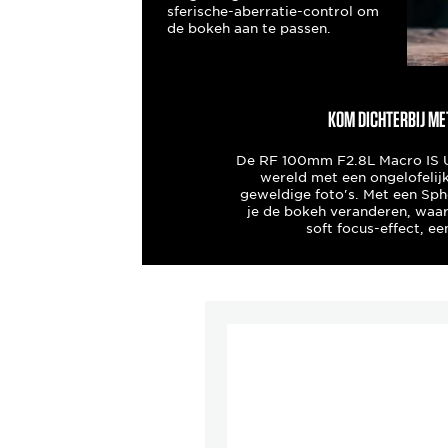
sferische-aberratie-control om
de bokeh aan te passen.
Kom dichterbij me
De RF 100mm F2.8L Macro IS U
wereld met een ongelofelij
geweldige foto's. Met een Sph
je de bokeh veranderen, waa
soft focus-effect, ee