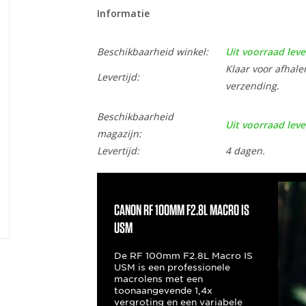
Informatie
Beschikbaarheid winkel:
Uit voorraad leve
Klaar voor afhale
Levertijd:
verzending.
Beschikbaarheid
Uit voorraad leve
magazijn:
Levertijd:
4 dagen.
Canon RF 100mm F2.8L Macro IS
USM
De RF 100mm F2.8L Macro IS
USM is een professionele
macrolens met een
toonaangevende 1,4x
vergroting en een variabele