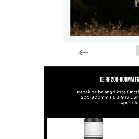
DE RF 200-800MM F6.
Ontdek de belangrijkste funct
200-800mm F6.3-9 IS USM 
supertel