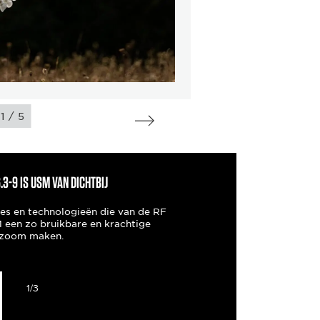
/
1
5
3-9 IS USM VAN DICHTBIJ
ies en technologieën die van de RF
een zo bruikbare en krachtige
ezoom maken.
1/3