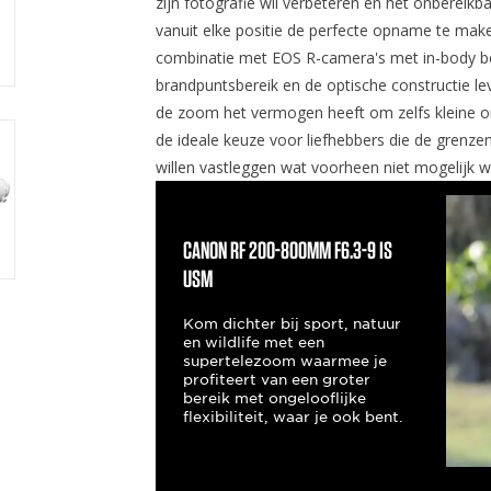
zijn fotografie wil verbeteren en het onbereikb
vanuit elke positie de perfecte opname te maken
combinatie met EOS R-camera's met in-body beel
brandpuntsbereik en de optische constructie lev
de zoom het vermogen heeft om zelfs kleine o
de ideale keuze voor liefhebbers die de grenzen
willen vastleggen wat voorheen niet mogelijk w
Canon RF 200-800mm F6.3-9 IS
USM
Kom dichter bij sport, natuur
en wildlife met een
supertelezoom waarmee je
profiteert van een groter
bereik met ongelooflijke
flexibiliteit, waar je ook bent.