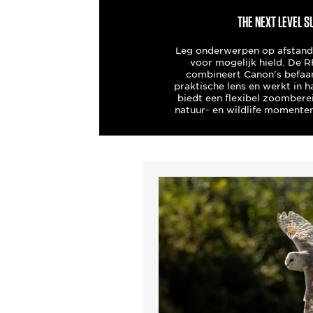
THE NEXT LEVEL 
Leg onderwerpen op afstand 
voor mogelijk hield. De
combineert Canon's befaam
praktische lens en werkt in
biedt een flexibel zoomber
natuur- en wildlife momente