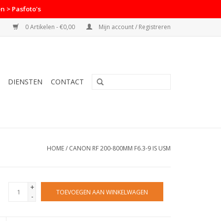
n > Pasfoto's
0 Artikelen - €0,00
Mijn account / Registreren
DIENSTEN
CONTACT
HOME
/
CANON RF 200-800MM F6.3-9 IS USM
+
TOEVOEGEN AAN WINKELWAGEN
-