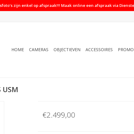
foto's zijn enkel op afspraak!!! Maak online een afspraak via Dienste
HOME
CAMERAS
OBJECTIEVEN
ACCESSOIRES
PROMO
S USM
€2.499,00