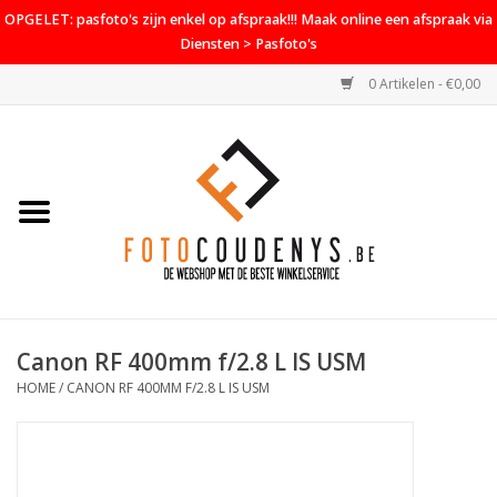
OPGELET: pasfoto's zijn enkel op afspraak!!! Maak online een afspraak via
Diensten > Pasfoto's
0 Artikelen - €0,00
Home
Cameras
Objectieven
Accessoires
Canon RF 400mm f/2.8 L IS USM
PROMO
HOME
/
CANON RF 400MM F/2.8 L IS USM
Diensten
Contact