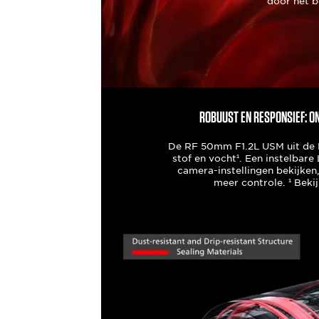
door het 
Robuust en responsief: 
De RF 50mm F1.2L USM uit de L
stof en vocht¹. Een instelbare 
camera-instellingen bekijke
meer controle. ¹ Beki