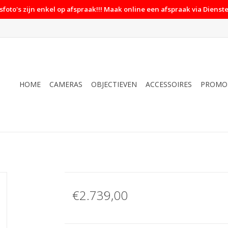
foto's zijn enkel op afspraak!!! Maak online een afspraak via Dienste
HOME
CAMERAS
OBJECTIEVEN
ACCESSOIRES
PROMO
€2.739,00