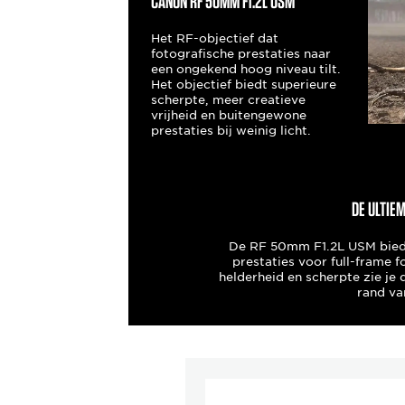
Canon RF 50mm F1.2L USM
Het RF-objectief dat
fotografische prestaties naar
een ongekend hoog niveau tilt.
Het objectief biedt superieure
scherpte, meer creatieve
vrijheid en buitengewone
prestaties bij weinig licht.
De ultie
De RF 50mm F1.2L USM biedt
prestaties voor full-frame f
helderheid en scherpte zie je d
rand va