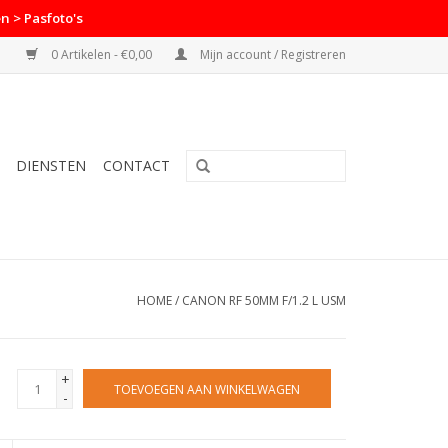
n > Pasfoto's
0 Artikelen - €0,00
Mijn account / Registreren
DIENSTEN
CONTACT
HOME
/
CANON RF 50MM F/1.2 L USM
+
TOEVOEGEN AAN WINKELWAGEN
-