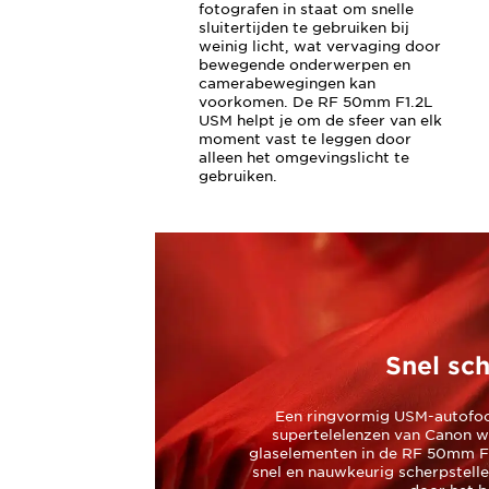
fotografen in staat om snelle
sluitertijden te gebruiken bij
weinig licht, wat vervaging door
bewegende onderwerpen en
camerabewegingen kan
voorkomen. De RF 50mm F1.2L
USM helpt je om de sfeer van elk
moment vast te leggen door
alleen het omgevingslicht te
gebruiken.
Snel sc
Een ringvormig USM-autofoc
supertelelenzen van Canon w
glaselementen in de RF 50mm F1
snel en nauwkeurig scherpstell