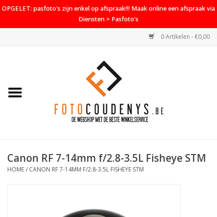
OPGELET: pasfoto's zijn enkel op afspraak!!! Maak online een afspraak via
Diensten > Pasfoto's
0 Artikelen - €0,00
Home
Cameras
Objectieven
Accessoires
Canon RF 7-14mm f/2.8-3.5L Fisheye STM
PROMO
HOME
/
CANON RF 7-14MM F/2.8-3.5L FISHEYE STM
Diensten
Contact