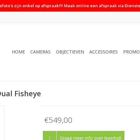
foto's zijn enkel op afspraak!!! Maak online een afspraak via Dienste
HOME
CAMERAS
OBJECTIEVEN
ACCESSOIRES
PROMO
ual Fisheye
€549,00
!
Graag meer info over levertijd!