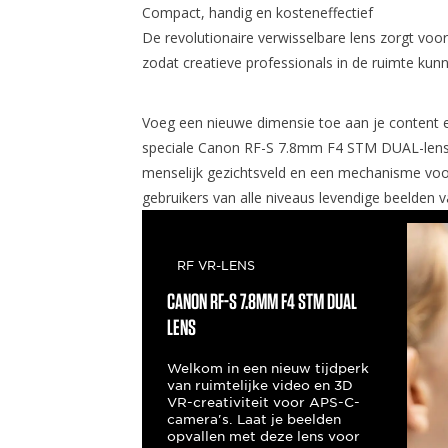
Compact, handig en kosteneffectief
De revolutionaire verwisselbare lens zorgt voor 
zodat creatieve professionals in de ruimte kun
Voeg een nieuwe dimensie toe aan je content e
speciale Canon RF-S 7.8mm F4 STM DUAL-lens.
menselijk gezichtsveld en een mechanisme voor
gebruikers van alle niveaus levendige beelden 
RF VR-LENS
Canon RF-S 7.8mm F4 STM DUAL
LENS
Welkom in een nieuw tijdperk
van ruimtelijke video en 3D
VR-creativiteit voor APS-C-
camera's. Laat je beelden
opvallen met deze lens voor