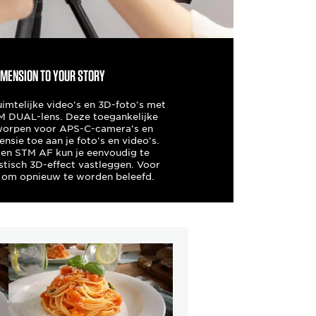
IMENSION TO YOUR STORY
uimtelijke video's en 3D-foto's met
 DUAL-lens. Deze toegankelijke
tworpen voor APS-C-camera's en
nsie toe aan je foto's en video's.
 en STM AF kun je eenvoudig te
stisch 3D-effect vastleggen. Voor
 om opnieuw te worden beleefd.