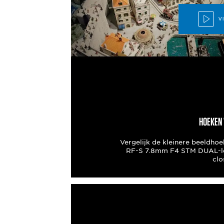
V
HOEKEN 
Vergelijk de kleinere beeldho
RF-S 7.8mm F4 STM DUAL-len
clo