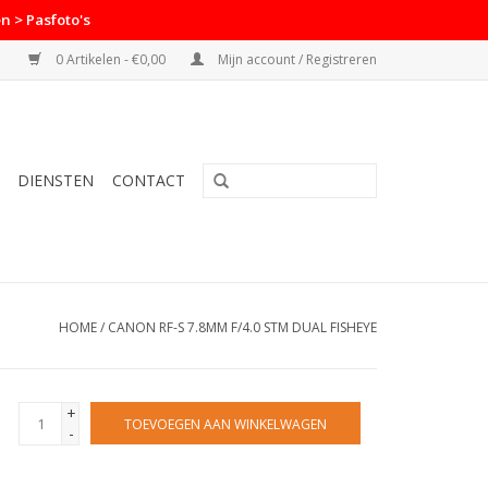
n > Pasfoto's
0 Artikelen - €0,00
Mijn account / Registreren
DIENSTEN
CONTACT
HOME
/
CANON RF-S 7.8MM F/4.0 STM DUAL FISHEYE
+
TOEVOEGEN AAN WINKELWAGEN
-