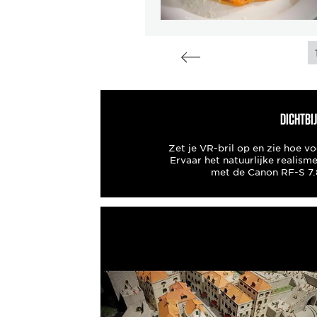
DICHTBIJ
Zet je VR-bril op en zie hoe v
Ervaar het natuurlijke realism
met de Canon RF-S 7