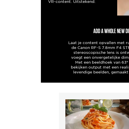
VR-content. Uitstekend.
ADD A WHOLE NEW D
Laat je content opvallen met r
de Canon RF-S 7.8mm F4 STM
stereoscopische lens is on
voegt een onvergetelijke dime
Met een beeldhoek van 63°
bekijken output met een reali
levendige beelden, gemaakt