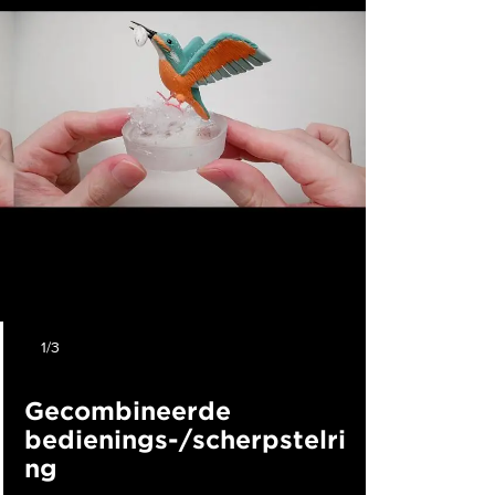
1/3
Gecombineerde
bedienings-/scherpstelri
ng