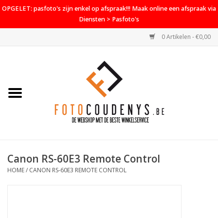
OPGELET: pasfoto's zijn enkel op afspraak!!! Maak online een afspraak via
Diensten > Pasfoto's
0 Artikelen - €0,00
Home
Cameras
Objectieven
Accessoires
Canon RS-60E3 Remote Control
PROMO
HOME
/
CANON RS-60E3 REMOTE CONTROL
Diensten
Contact