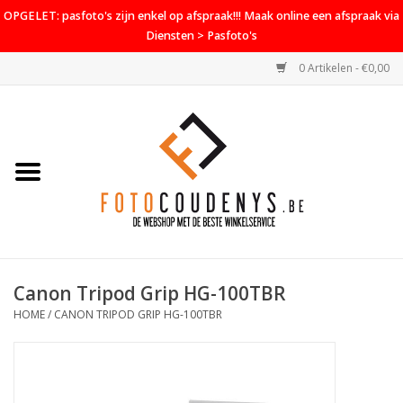
OPGELET: pasfoto's zijn enkel op afspraak!!! Maak online een afspraak via
Diensten > Pasfoto's
0 Artikelen - €0,00
Home
Cameras
Objectieven
Accessoires
Canon Tripod Grip HG-100TBR
PROMO
HOME
/
CANON TRIPOD GRIP HG-100TBR
Diensten
Contact