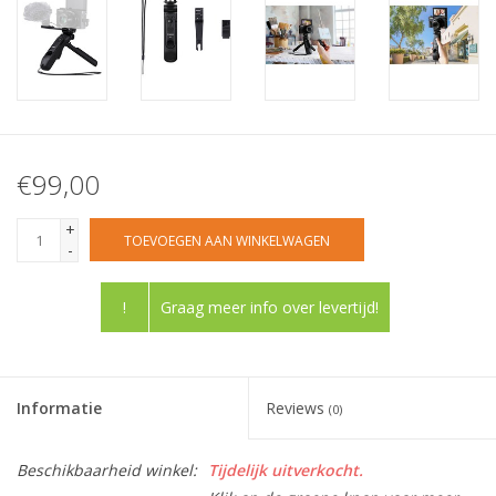
€99,00
+
TOEVOEGEN AAN WINKELWAGEN
-
!
Graag meer info over levertijd!
Informatie
Reviews
(0)
Beschikbaarheid winkel:
Tijdelijk uitverkocht.