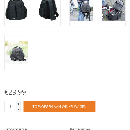
€29,99
+
TOEVOEGEN AAN WINKELWAGEN
-
Informatie
Reviews
(0)