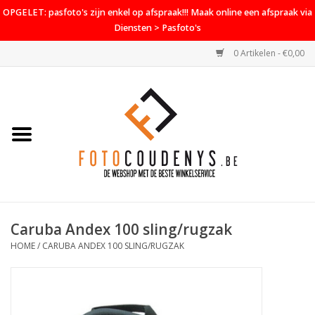
OPGELET: pasfoto's zijn enkel op afspraak!!! Maak online een afspraak via
Diensten > Pasfoto's
0 Artikelen - €0,00
Home
Cameras
Objectieven
Accessoires
Caruba Andex 100 sling/rugzak
PROMO
HOME
/
CARUBA ANDEX 100 SLING/RUGZAK
Diensten
Contact