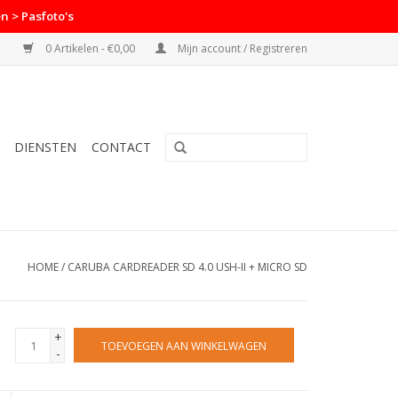
n > Pasfoto's
0 Artikelen - €0,00
Mijn account / Registreren
DIENSTEN
CONTACT
HOME
/
CARUBA CARDREADER SD 4.0 USH-II + MICRO SD
+
TOEVOEGEN AAN WINKELWAGEN
-