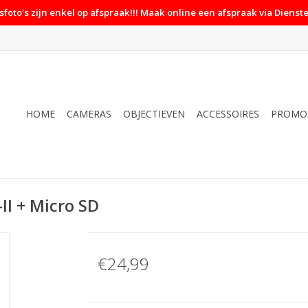
foto's zijn enkel op afspraak!!! Maak online een afspraak via Dienste
HOME
CAMERAS
OBJECTIEVEN
ACCESSOIRES
PROMO
II + Micro SD
€24,99