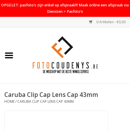
OPGELET: pasfoto's zijn enkel op afspraak!!! Maak online een afspraak via
Diensten > Pasfoto's
0 Artikelen - €0,00
Home
Cameras
Objectieven
Accessoires
Caruba Clip Cap Lens Cap 43mm
PROMO
HOME
/
CARUBA CLIP CAP LENS CAP 43MM
Diensten
Contact