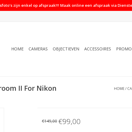
foto's zijn enkel op afspraak!!! Maak online een afspraak via Dienste
HOME
CAMERAS
OBJECTIEVEN
ACCESSOIRES
PROMO
room II For Nikon
HOME
/
CA
€99,00
€149,00