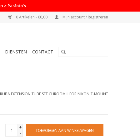
n > Pasfoto's
0 Artikelen - €0,00
Mijn account / Registreren
DIENSTEN
CONTACT
RUBA EXTENSION TUBE SET CHROOM II FOR NIKON Z-MOUNT
+
TOEVOEGEN AAN WINKELWAGEN
-