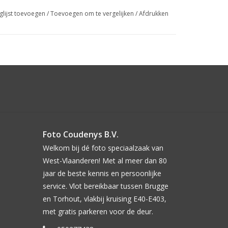
glijst toevoegen
/
Toevoegen om te vergelijken
/
Afdrukken
Foto Coudenys B.V.
Welkom bij dé foto speciaalzaak van
West-Vlaanderen! Met al meer dan 80
jaar de beste kennis en persoonlijke
service. Vlot bereikbaar tussen Brugge
en Torhout, vlakbij kruising E40-E403,
met gratis parkeren voor de deur.