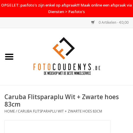
OPGELET: pasfoto's zijn enkel op afspraak!!! Maak online een afspraak via
Diensten > Pasfoto's
0 Artikelen - €0,00
Home
Cameras
Objectieven
Accessoires
Caruba Flitsparaplu Wit + Zwarte hoes
PROMO
83cm
HOME
/
CARUBA FLITSPARAPLU WIT + ZWARTE HOES 83CM
Diensten
Contact