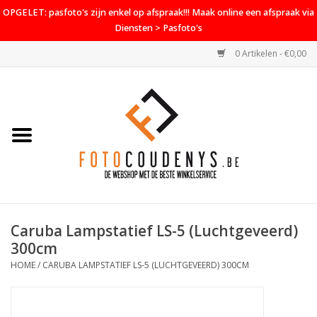
OPGELET: pasfoto's zijn enkel op afspraak!!! Maak online een afspraak via
Diensten > Pasfoto's
0 Artikelen - €0,00
Home
Cameras
Objectieven
Accessoires
Caruba Lampstatief LS-5 (Luchtgeveerd)
PROMO
300cm
HOME
/
CARUBA LAMPSTATIEF LS-5 (LUCHTGEVEERD) 300CM
Diensten
Contact