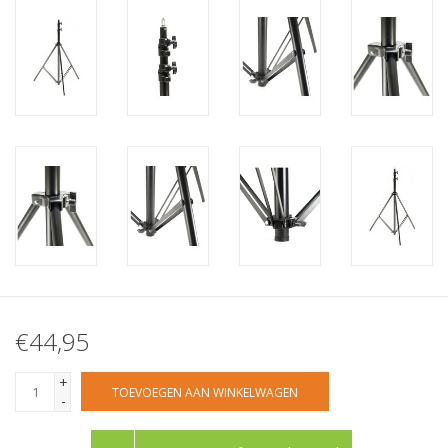
€44,95
+
TOEVOEGEN AAN WINKELWAGEN
-