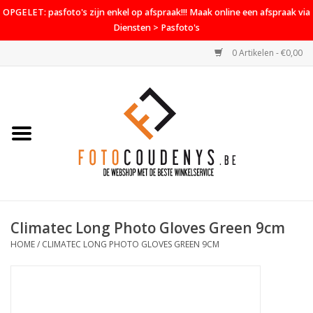
OPGELET: pasfoto's zijn enkel op afspraak!!! Maak online een afspraak via
Diensten > Pasfoto's
0 Artikelen - €0,00
Home
Cameras
Objectieven
Accessoires
Climatec Long Photo Gloves Green 9cm
PROMO
HOME
/
CLIMATEC LONG PHOTO GLOVES GREEN 9CM
Diensten
Contact