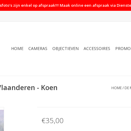
foto's zijn enkel op afspraak!!! Maak online een afspraak via Dienste
HOME
CAMERAS
OBJECTIEVEN
ACCESSOIRES
PROMO
Vlaanderen - Koen
HOME
/
DE 
€35,00