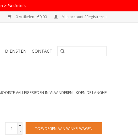
n > Pasfoto's
0 Artikelen - €0,00
Mijn account / Registreren
DIENSTEN
CONTACT
MOOISTE VALLEIGEBIEDEN IN VLAANDEREN - KOEN DE LANGHE
+
TOEVOEGEN AAN WINKELWAGEN
-