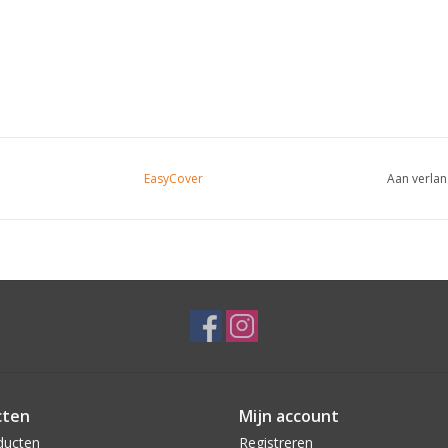
EasyCover
Aan verlan
cten
Mijn account
ducten
Registreren