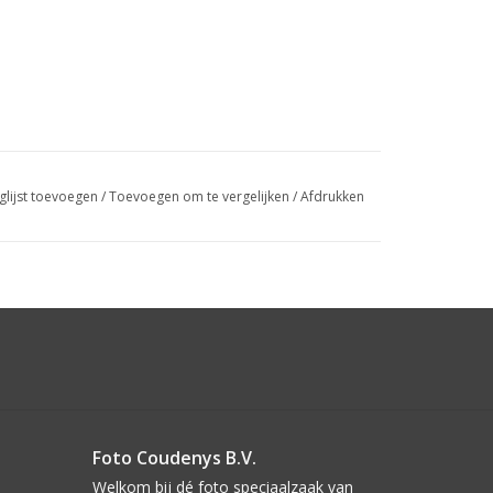
glijst toevoegen
/
Toevoegen om te vergelijken
/
Afdrukken
Foto Coudenys B.V.
Welkom bij dé foto speciaalzaak van