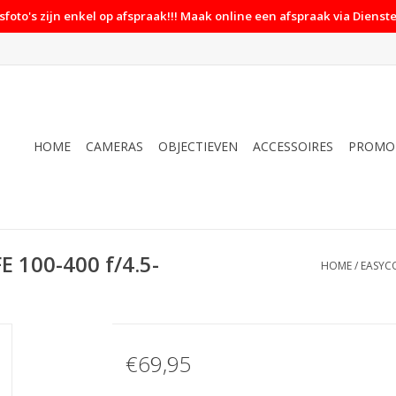
foto's zijn enkel op afspraak!!! Maak online een afspraak via Dienste
HOME
CAMERAS
OBJECTIEVEN
ACCESSOIRES
PROMO
E 100-400 f/4.5-
HOME
/
EASYCO
€69,95