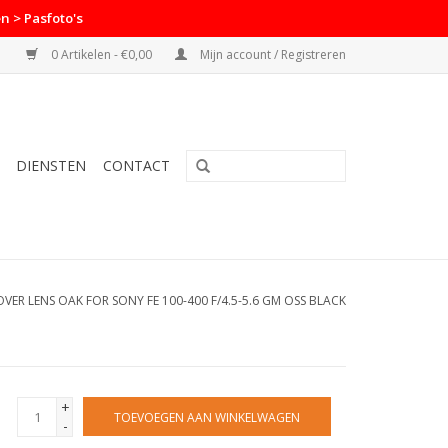
n > Pasfoto's
0 Artikelen - €0,00
Mijn account / Registreren
DIENSTEN
CONTACT
VER LENS OAK FOR SONY FE 100-400 F/4.5-5.6 GM OSS BLACK
+
TOEVOEGEN AAN WINKELWAGEN
-