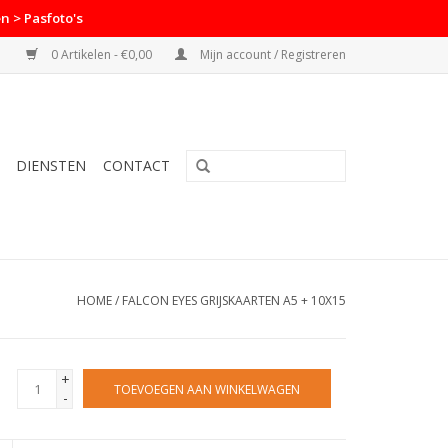
n > Pasfoto's
0 Artikelen - €0,00
Mijn account / Registreren
DIENSTEN
CONTACT
HOME
/
FALCON EYES GRIJSKAARTEN A5 + 10X15
+
TOEVOEGEN AAN WINKELWAGEN
-