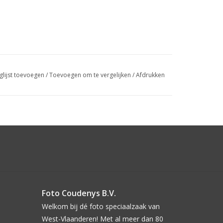
glijst toevoegen
/
Toevoegen om te vergelijken
/
Afdrukken
Foto Coudenys B.V.
Welkom bij dé foto speciaalzaak van
West-Vlaanderen! Met al meer dan 80