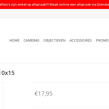
foto's zijn enkel op afspraak!!! Maak online een afspraak via Dienste
HOME
CAMERAS
OBJECTIEVEN
ACCESSOIRES
PROMO
 10x15
€17,95