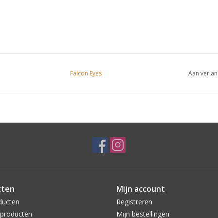
Falcon Eyes
Aan verlan
cten
Mijn account
ducten
Registreren
producten
Mijn bestellingen