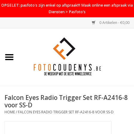
OPGELET: pasfoto's zijn enkel op afspraak!!! Maak online een afspraak via
Diensten > Pasfoto's
0 Artikelen - €0,00
Home
Cameras
Objectieven
Accessoires
Falcon Eyes Radio Trigger Set RF-A2416-8
PROMO
voor SS-D
HOME
/
FALCON EYES RADIO TRIGGER SET RF-A2416-8 VOOR SS-D
Diensten
Contact