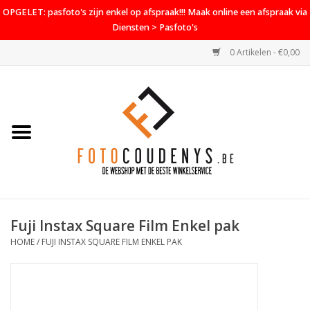
OPGELET: pasfoto's zijn enkel op afspraak!!! Maak online een afspraak via
Diensten > Pasfoto's
0 Artikelen - €0,00
Home
Cameras
Objectieven
Accessoires
Fuji Instax Square Film Enkel pak
PROMO
HOME
/
FUJI INSTAX SQUARE FILM ENKEL PAK
Diensten
Contact