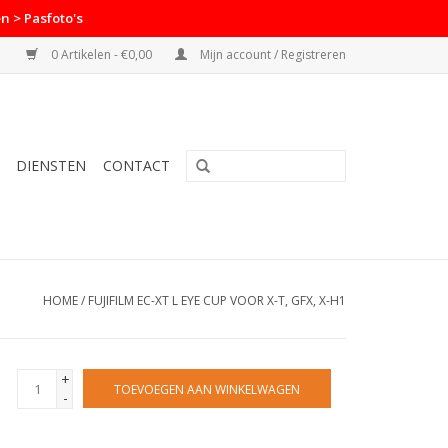
n > Pasfoto's
0 Artikelen - €0,00
Mijn account / Registreren
DIENSTEN
CONTACT
HOME
/
FUJIFILM EC-XT L EYE CUP VOOR X-T, GFX, X-H1
+
TOEVOEGEN AAN WINKELWAGEN
-