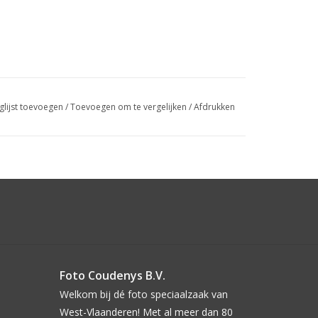
glijst toevoegen
/
Toevoegen om te vergelijken
/
Afdrukken
Foto Coudenys B.V.
Welkom bij dé foto speciaalzaak van
West-Vlaanderen! Met al meer dan 80