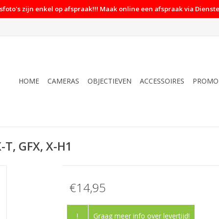
foto's zijn enkel op afspraak!!! Maak online een afspraak via Dienste
HOME
CAMERAS
OBJECTIEVEN
ACCESSOIRES
PROMO
X-T, GFX, X-H1
€14,95
!
Graag meer info over levertijd!