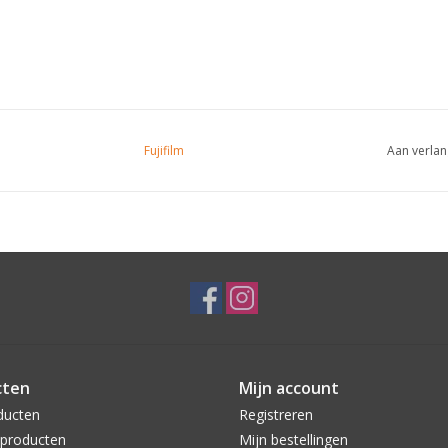
Fujifilm
Aan verlan
cten
Mijn account
ducten
Registreren
producten
Mijn bestellingen