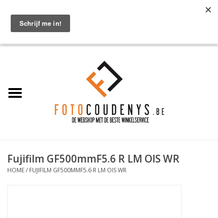
OPGELET: pasfoto's zijn enkel op afspraak!!! Maak online een afspraak via
Diensten > Pasfoto's
0 Artikelen - €0,00
Home
Cameras
Objectieven
Accessoires
Fujifilm GF500mmF5.6 R LM OIS WR
PROMO
HOME
/
FUJIFILM GF500MMF5.6 R LM OIS WR
Diensten
Contact