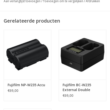
Aan verlanglijst toevoegen
/
Toevoegen om te vergelijken
/
Afdrukken
Gerelateerde producten
Fujifilm NP-W235 Accu
Fujifilm BC-W235
External Double
€69,00
Charger NP-W235
€69,00