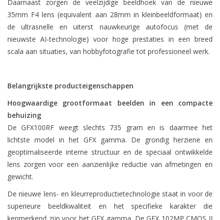
Daarnaast zorgen de veelzijdige beeldhoek van de nieuwe
35mm F4 lens (equivalent aan 28mm in kleinbeeldformaat) en
de ultrasnelle en uiterst nauwkeurige autofocus (met de
nieuwste AI-technologie) voor hoge prestaties in een breed
scala aan situaties, van hobbyfotografie tot professioneel werk.
Belangrijkste producteigenschappen
Hoogwaardige grootformaat beelden in een compacte
behuizing
De GFX100RF weegt slechts 735 gram en is daarmee het
lichtste model in het GFX gamma. De grondig herziene en
geoptimaliseerde interne structuur en de speciaal ontwikkelde
lens zorgen voor een aanzienlijke reductie van afmetingen en
gewicht.
De nieuwe lens- en kleurreproductietechnologie staat in voor de
superieure beeldkwaliteit en het specifieke karakter die
kenmerkend zijn voor het GFX gamma. De GFX 102MP CMOS II