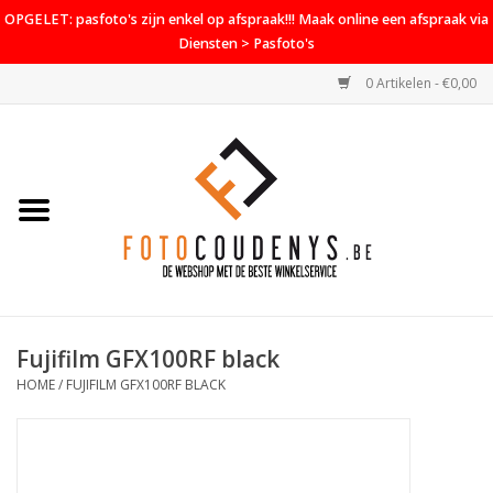
OPGELET: pasfoto's zijn enkel op afspraak!!! Maak online een afspraak via
Diensten > Pasfoto's
0 Artikelen - €0,00
Home
Cameras
Objectieven
Accessoires
Fujifilm GFX100RF black
PROMO
HOME
/
FUJIFILM GFX100RF BLACK
Diensten
Contact