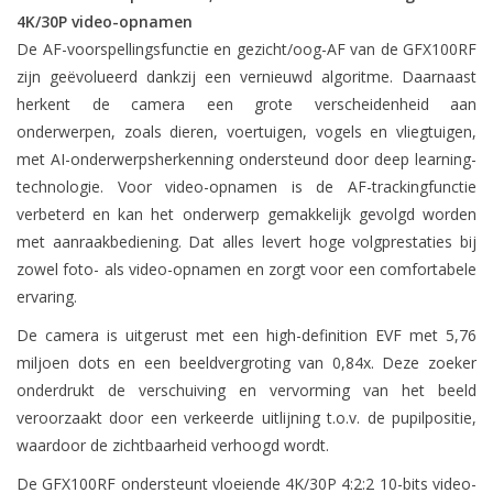
4K/30P video-opnamen
De AF-voorspellingsfunctie en gezicht/oog-AF van de GFX100RF
zijn geëvolueerd dankzij een vernieuwd algoritme. Daarnaast
herkent de camera een grote verscheidenheid aan
onderwerpen, zoals dieren, voertuigen, vogels en vliegtuigen,
met AI-onderwerpsherkenning ondersteund door deep learning-
technologie. Voor video-opnamen is de AF-trackingfunctie
verbeterd en kan het onderwerp gemakkelijk gevolgd worden
met aanraakbediening. Dat alles levert hoge volgprestaties bij
zowel foto- als video-opnamen en zorgt voor een comfortabele
ervaring.
De camera is uitgerust met een high-definition EVF met 5,76
miljoen dots en een beeldvergroting van 0,84x. Deze zoeker
onderdrukt de verschuiving en vervorming van het beeld
veroorzaakt door een verkeerde uitlijning t.o.v. de pupilpositie,
waardoor de zichtbaarheid verhoogd wordt.
De GFX100RF ondersteunt vloeiende 4K/30P 4:2:2 10-bits video-