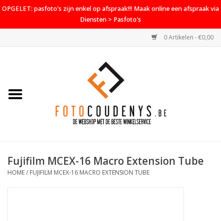
OPGELET: pasfoto's zijn enkel op afspraak!!! Maak online een afspraak via
Diensten > Pasfoto's
0 Artikelen - €0,00
Home
Cameras
Objectieven
Accessoires
Fujifilm MCEX-16 Macro Extension Tube
PROMO
HOME
/
FUJIFILM MCEX-16 MACRO EXTENSION TUBE
Diensten
Contact