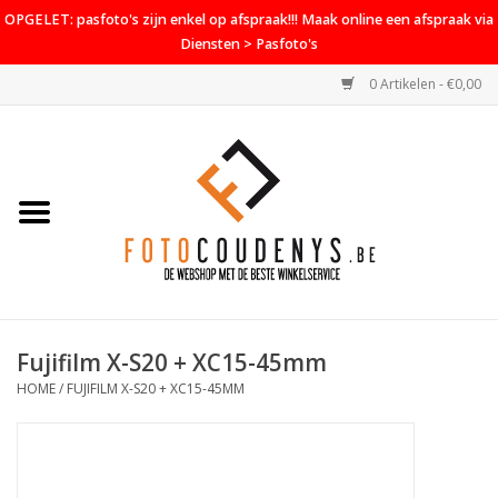
OPGELET: pasfoto's zijn enkel op afspraak!!! Maak online een afspraak via
Diensten > Pasfoto's
0 Artikelen - €0,00
Home
Cameras
Objectieven
Accessoires
Fujifilm X-S20 + XC15-45mm
PROMO
HOME
/
FUJIFILM X-S20 + XC15-45MM
Diensten
Contact