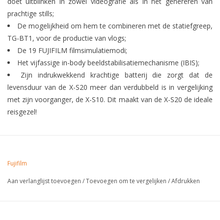
doet uitblinken in zowel videografie als in het genereren van
prachtige stills;
De mogelijkheid om hem te combineren met de statiefgreep,
TG-BT1, voor de productie van vlogs;
De 19 FUJIFILM filmsimulatiemodi;
Het vijfassige in-body beeldstabilisatiemechanisme (IBIS);
Zijn indrukwekkend krachtige batterij die zorgt dat de
levensduur van de X-S20 meer dan verdubbeld is in vergelijking
met zijn voorganger, de X-S10. Dit maakt van de X-S20 de ideale
reisgezel!
Fujifilm
Aan verlanglijst toevoegen
/
Toevoegen om te vergelijken
/
Afdrukken