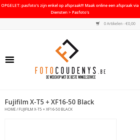
OPGELET: pasfoto's zijn enkel op afspraak!!! Maak online een afspraak via
Diensten > Pasfoto's
0 Artikelen - €0,00
Home
Cameras
Objectieven
Accessoires
Fujifilm X-T5 + XF16-50 Black
PROMO
HOME
/
FUJIFILM X-T5 + XF16-50 BLACK
Diensten
Contact