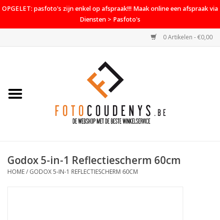
OPGELET: pasfoto's zijn enkel op afspraak!!! Maak online een afspraak via
Diensten > Pasfoto's
0 Artikelen - €0,00
Home
Cameras
Objectieven
Accessoires
Godox 5-in-1 Reflectiescherm 60cm
PROMO
HOME
/
GODOX 5-IN-1 REFLECTIESCHERM 60CM
Diensten
Contact