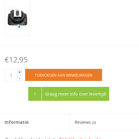
€12,95
+
TOEVOEGEN AAN WINKELWAGEN
-
!
Graag meer info over levertijd!
Informatie
Reviews
(0)