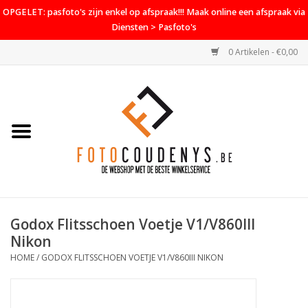
OPGELET: pasfoto's zijn enkel op afspraak!!! Maak online een afspraak via
Diensten > Pasfoto's
0 Artikelen - €0,00
Home
Cameras
Objectieven
Accessoires
Godox Flitsschoen Voetje V1/V860III
PROMO
Nikon
HOME
/
GODOX FLITSSCHOEN VOETJE V1/V860III NIKON
Diensten
Contact