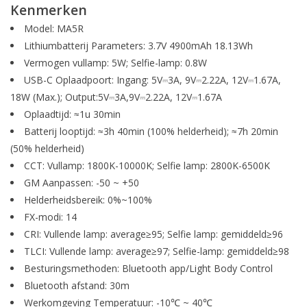
Kenmerken
Model: MA5R
Lithiumbatterij Parameters: 3.7V 4900mAh 18.13Wh
Vermogen vullamp: 5W; Selfie-lamp: 0.8W
USB-C Oplaadpoort: Ingang: 5V⎓3A, 9V⎓2.22A, 12V⎓1.67A,
18W (Max.); Output:5V⎓3A,9V⎓2.22A, 12V⎓1.67A
Oplaadtijd: ≈1u 30min
Batterij looptijd: ≈3h 40min (100% helderheid); ≈7h 20min
(50% helderheid)
CCT: Vullamp: 1800K-10000K; Selfie lamp: 2800K-6500K
GM Aanpassen: -50 ~ +50
Helderheidsbereik: 0%~100%
FX-modi: 14
CRI: Vullende lamp: average≥95; Selfie lamp: gemiddeld≥96
TLCI: Vullende lamp: average≥97; Selfie-lamp: gemiddeld≥98
Besturingsmethoden: Bluetooth app/Light Body Control
Bluetooth afstand: 30m
Werkomgeving Temperatuur: -10℃ ~ 40℃