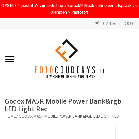
OPGELET: pasfoto's zijn enkel op afspraak!!! Maak online een afspraak via
Diensten > Pasfoto's
0 Artikelen - €0,00
Home
Cameras
Objectieven
Accessoires
Godox MA5R Mobile Power Bank&rgb
PROMO
LED Light Red
HOME
/
GODOX MA5R MOBILE POWER BANK&RGB LED LIGHT RED
Diensten
Contact