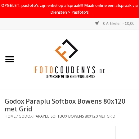
OPGELET: pasfoto's zijn enkel op afspraak!!! Maak online een afspraak via
Diensten > Pasfoto's
0 Artikelen - €0,00
Home
Cameras
Objectieven
Accessoires
Godox Paraplu Softbox Bowens 80x120
PROMO
met Grid
HOME
/
GODOX PARAPLU SOFTBOX BOWENS 80X120 MET GRID
Diensten
Contact