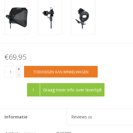
€69,95
+
TOEVOEGEN AAN WINKELWAGEN
-
!
Graag meer info over levertijd!
Informatie
Reviews
(0)