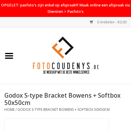
OPGELET: pasfoto's zijn enkel op afspraak!!! Maak online een afspraak via
Diensten > Pasfoto's
0 Artikelen - €0,00
Home
Cameras
Objectieven
Accessoires
Godox S-type Bracket Bowens + Softbox
PROMO
50x50cm
HOME
/
GODOX S-TYPE BRACKET BOWENS + SOFTBOX 50X50CM
Diensten
Contact