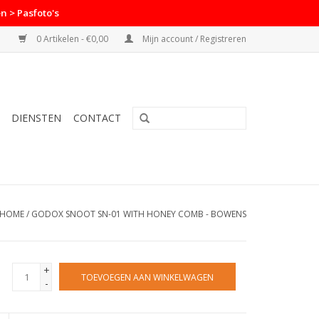
n > Pasfoto's
0 Artikelen - €0,00
Mijn account / Registreren
DIENSTEN
CONTACT
HOME
/
GODOX SNOOT SN-01 WITH HONEY COMB - BOWENS
+
TOEVOEGEN AAN WINKELWAGEN
-