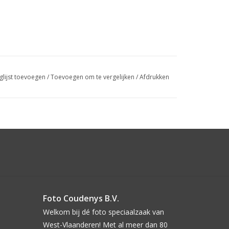
glijst toevoegen
/
Toevoegen om te vergelijken
/
Afdrukken
Foto Coudenys B.V.
Welkom bij dé foto speciaalzaak van
West-Vlaanderen! Met al meer dan 80