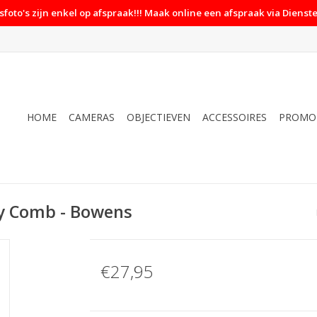
foto's zijn enkel op afspraak!!! Maak online een afspraak via Dienste
HOME
CAMERAS
OBJECTIEVEN
ACCESSOIRES
PROMO
y Comb - Bowens
€27,95