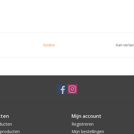
Godox
Aan verlan
cten
Mijn account
ducten
Registreren
producten
Mijn bestellingen