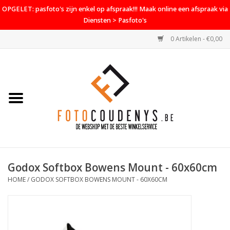
OPGELET: pasfoto's zijn enkel op afspraak!!! Maak online een afspraak via
Diensten > Pasfoto's
0 Artikelen - €0,00
Home
Cameras
Objectieven
Accessoires
Godox Softbox Bowens Mount - 60x60cm
PROMO
HOME
/
GODOX SOFTBOX BOWENS MOUNT - 60X60CM
Diensten
Contact