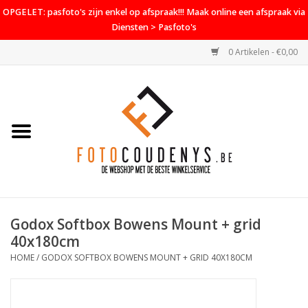
OPGELET: pasfoto's zijn enkel op afspraak!!! Maak online een afspraak via
Diensten > Pasfoto's
0 Artikelen - €0,00
Home
Cameras
Objectieven
Accessoires
Godox Softbox Bowens Mount + grid
PROMO
40x180cm
HOME
/
GODOX SOFTBOX BOWENS MOUNT + GRID 40X180CM
Diensten
Contact