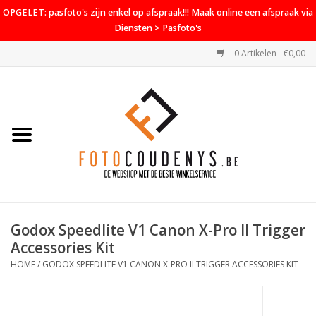
OPGELET: pasfoto's zijn enkel op afspraak!!! Maak online een afspraak via
Diensten > Pasfoto's
0 Artikelen - €0,00
Home
Cameras
Objectieven
Accessoires
Godox Speedlite V1 Canon X-Pro II Trigger
PROMO
Accessories Kit
HOME
/
GODOX SPEEDLITE V1 CANON X-PRO II TRIGGER ACCESSORIES KIT
Diensten
Contact