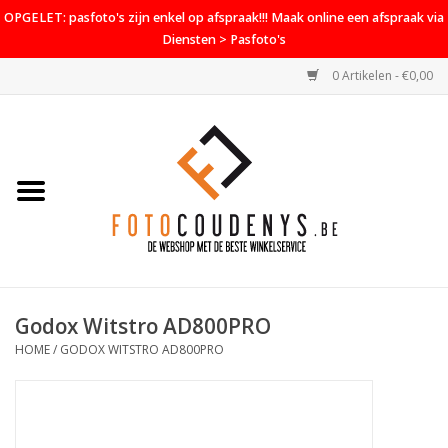
OPGELET: pasfoto's zijn enkel op afspraak!!! Maak online een afspraak via
Diensten > Pasfoto's
0 Artikelen - €0,00
Home
Cameras
Objectieven
Accessoires
Godox Witstro AD800PRO
PROMO
HOME
/
GODOX WITSTRO AD800PRO
Diensten
Contact