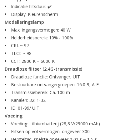
Indicatie flitsduur: ✔️
Display: Kleurenscherm
Modelleringslamp
Max. ingangsvermogen: 40 W
Helderheidsbereik: 10% - 100%
CRI: ~ 97
TLCI: ~ 98
CCT: 2800 K – 6000 K
Draadloze flitser (2,4G-transmissie)
Draadloze functie: Ontvanger, UIT
Bestuurbare ontvangergroepen: 16:0-9, A-F
Transmissiebereik: Ca. 100 m
Kanalen: 32: 1-32
ID: 01-99/ UIT
Voeding
Voeding: Lithiumbatterij (28,8 V/29000 mAh)
Flitsen op vol vermogen: ongeveer 300
Hersteltijd: snelste ongeveer 0,01 s ~ 1,5 s