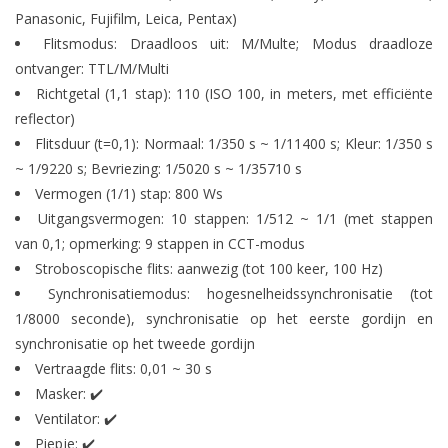
Panasonic, Fujifilm, Leica, Pentax)
Flitsmodus: Draadloos uit: M/Multe; Modus draadloze
ontvanger: TTL/M/Multi
Richtgetal (1,1 stap): 110 (ISO 100, in meters, met efficiënte
reflector)
Flitsduur (t=0,1): Normaal: 1/350 s ~ 1/11400 s; Kleur: 1/350 s
~ 1/9220 s; Bevriezing: 1/5020 s ~ 1/35710 s
Vermogen (1/1) stap: 800 Ws
Uitgangsvermogen: 10 stappen: 1/512 ~ 1/1 (met stappen
van 0,1; opmerking: 9 stappen in CCT-modus
Stroboscopische flits: aanwezig (tot 100 keer, 100 Hz)
Synchronisatiemodus: hogesnelheidssynchronisatie (tot
1/8000 seconde), synchronisatie op het eerste gordijn en
synchronisatie op het tweede gordijn
Vertraagde flits: 0,01 ~ 30 s
Masker: ✔️
Ventilator: ✔️
Piepje: ✔️