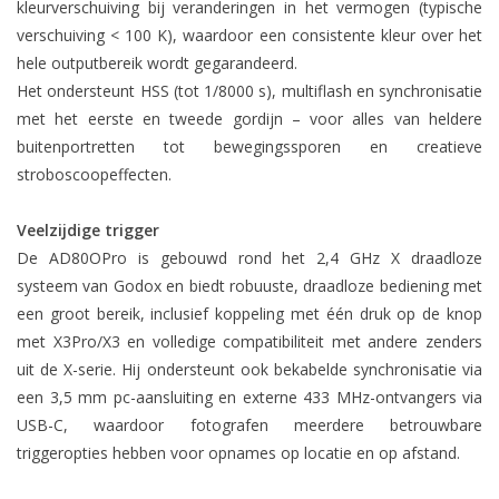
kleurverschuiving bij veranderingen in het vermogen (typische
verschuiving < 100 K), waardoor een consistente kleur over het
hele outputbereik wordt gegarandeerd.
Het ondersteunt HSS (tot 1/8000 s), multiflash en synchronisatie
met het eerste en tweede gordijn – voor alles van heldere
buitenportretten tot bewegingssporen en creatieve
stroboscoopeffecten.
Veelzijdige trigger
De AD80OPro is gebouwd rond het 2,4 GHz X draadloze
systeem van Godox en biedt robuuste, draadloze bediening met
een groot bereik, inclusief koppeling met één druk op de knop
met X3Pro/X3 en volledige compatibiliteit met andere zenders
uit de X-serie. Hij ondersteunt ook bekabelde synchronisatie via
een 3,5 mm pc-aansluiting en externe 433 MHz-ontvangers via
USB-C, waardoor fotografen meerdere betrouwbare
triggeropties hebben voor opnames op locatie en op afstand.