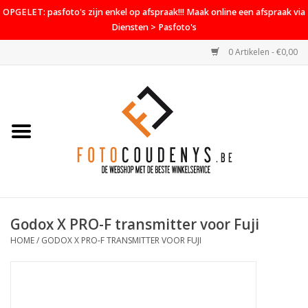
OPGELET: pasfoto's zijn enkel op afspraak!!! Maak online een afspraak via
Diensten > Pasfoto's
0 Artikelen - €0,00
Home
Cameras
Objectieven
Accessoires
Godox X PRO-F transmitter voor Fuji
PROMO
HOME
/
GODOX X PRO-F TRANSMITTER VOOR FUJI
Diensten
Contact