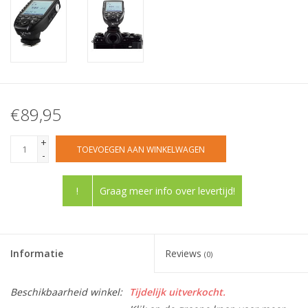
€89,95
+
TOEVOEGEN AAN WINKELWAGEN
-
!
Graag meer info over levertijd!
Informatie
Reviews
(0)
Beschikbaarheid winkel:
Tijdelijk uitverkocht.