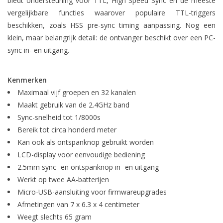
biedt ondersteuning voor TTL, High Speed Sync en de meeste
vergelijkbare functies waarover populaire TTL-triggers
beschikken, zoals HSS pre-sync timing aanpassing. Nog een
klein, maar belangrijk detail: de ontvanger beschikt over een PC-
sync in- en uitgang.
Kenmerken
Maximaal vijf groepen en 32 kanalen
Maakt gebruik van de 2.4GHz band
Sync-snelheid tot 1/8000s
Bereik tot circa honderd meter
Kan ook als ontspanknop gebruikt worden
LCD-display voor eenvoudige bediening
2.5mm sync- en ontspanknop in- en uitgang
Werkt op twee AA-batterijen
Micro-USB-aansluiting voor firmwareupgrades
Afmetingen van 7 x 6.3 x 4 centimeter
Weegt slechts 65 gram