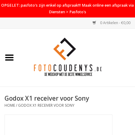
OPGELET: pasfoto's zijn enkel op afspraak!!! Maak online een afspraak via
Diensten > Pasfoto's
0 Artikelen - €0,00
Home
Cameras
Objectieven
Accessoires
Godox X1 receiver voor Sony
PROMO
HOME
/
GODOX X1 RECEIVER VOOR SONY
Diensten
Contact