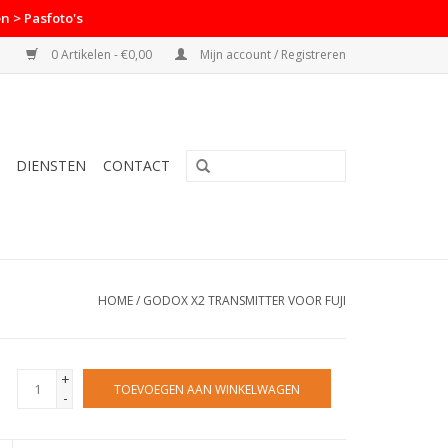
n > Pasfoto's
0 Artikelen - €0,00
Mijn account / Registreren
DIENSTEN
CONTACT
HOME
/
GODOX X2 TRANSMITTER VOOR FUJI
+
TOEVOEGEN AAN WINKELWAGEN
-