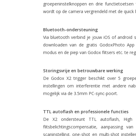
groepeninstelknoppen en drie functietoetsen
wordt op de camera vergrendeld met de quick lo
Bluetooth-ondersteuning
Via bluetooth verbind je jouw iOS of androi
downloaden van de gratis GodoxPhoto App de
modus en de piep van Godox flitsers etc. te reg
Storingsvrije en betrouwbare werking
De Godox X2 trigger beschikt over 5 groep
instellingen om interferentie met andere na
mogelijk via de 3.5mm PC-sync-poort.
TTL autoflash en professionele functies
De X2 ondersteunt TTL autoflash, High
flitsbelichtingscompensatie, aanpassing va
scaninstelling, one-shot en multi-shot instel