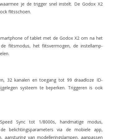
 waarmee je de trigger snel instelt. De Godox X2
ck flitsschoen.
d smartphone of tablet met de Godox X2 om na het
 flitsmodus, het flitsvermogen, de instellamp-
elen.
en, 32 kanalen en toegang tot 99 draadloze ID-
bijgelegen systeem te beperken. Triggeren is ook
 Speed Sync tot 1/8000s, handmatige modus,
n de belichtingsparameters via de mobiele app,
len, aansturing van modelleringslampen, aanpassen