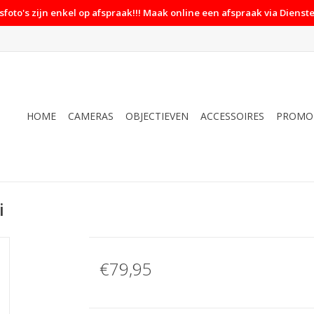
foto's zijn enkel op afspraak!!! Maak online een afspraak via Dienste
HOME
CAMERAS
OBJECTIEVEN
ACCESSOIRES
PROMO
i
€79,95