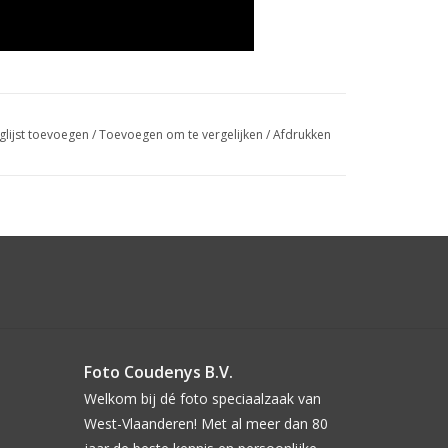
glijst toevoegen
/
Toevoegen om te vergelijken
/
Afdrukken
Foto Coudenys B.V.
Welkom bij dé foto speciaalzaak van
West-Vlaanderen! Met al meer dan 80