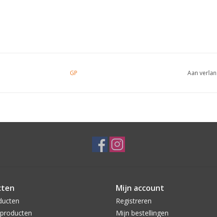
GP
Aan verlan
cten
Mijn account
ducten
Registreren
producten
Mijn bestellingen