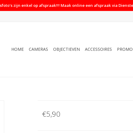
foto's zijn enkel op afspraak!!! Maak online een afspraak via Dienste
HOME
CAMERAS
OBJECTIEVEN
ACCESSOIRES
PROMO
€5,90