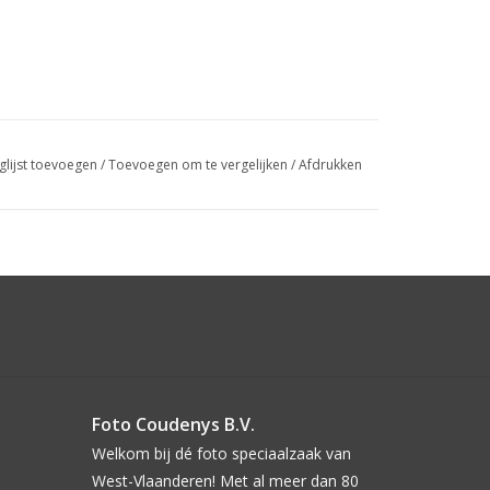
glijst toevoegen
/
Toevoegen om te vergelijken
/
Afdrukken
Foto Coudenys B.V.
Welkom bij dé foto speciaalzaak van
West-Vlaanderen! Met al meer dan 80