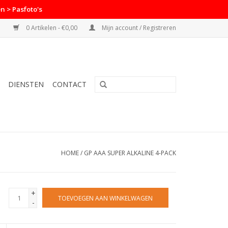
n > Pasfoto's
0 Artikelen - €0,00
Mijn account / Registreren
DIENSTEN
CONTACT
HOME
/
GP AAA SUPER ALKALINE 4-PACK
+
TOEVOEGEN AAN WINKELWAGEN
-