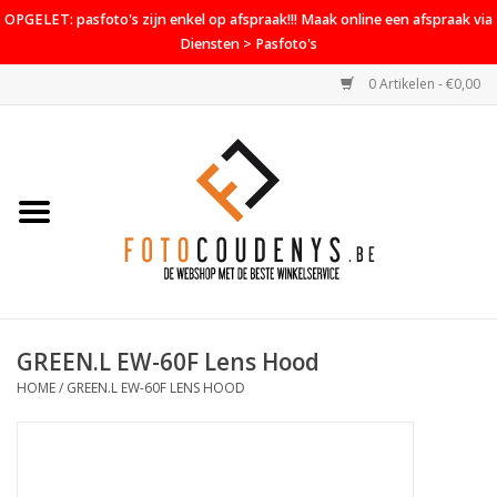
OPGELET: pasfoto's zijn enkel op afspraak!!! Maak online een afspraak via
Diensten > Pasfoto's
0 Artikelen - €0,00
Home
Cameras
Objectieven
Accessoires
GREEN.L EW-60F Lens Hood
PROMO
HOME
/
GREEN.L EW-60F LENS HOOD
Diensten
Contact