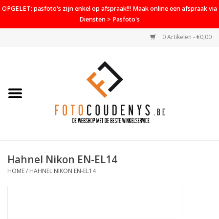
OPGELET: pasfoto's zijn enkel op afspraak!!! Maak online een afspraak via
Diensten > Pasfoto's
0 Artikelen - €0,00
Home
Cameras
Objectieven
Accessoires
Hahnel Nikon EN-EL14
PROMO
HOME
/
HAHNEL NIKON EN-EL14
Diensten
Contact