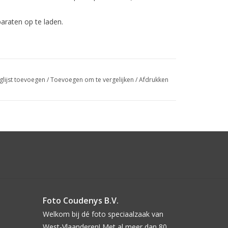
raten op te laden.
glijst toevoegen
/
Toevoegen om te vergelijken
/
Afdrukken
Foto Coudenys B.V.
Welkom bij dé foto speciaalzaak van
West-Vlaanderen! Met al meer dan 80