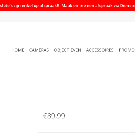
foto's zijn enkel op afspraak!!! Maak online een afspraak via Dienste
HOME
CAMERAS
OBJECTIEVEN
ACCESSOIRES
PROMO
€89,99