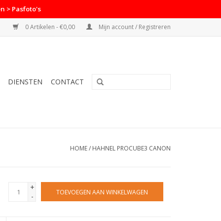
n > Pasfoto's
0 Artikelen - €0,00
Mijn account / Registreren
DIENSTEN
CONTACT
HOME
/
HAHNEL PROCUBE3 CANON
+
TOEVOEGEN AAN WINKELWAGEN
-