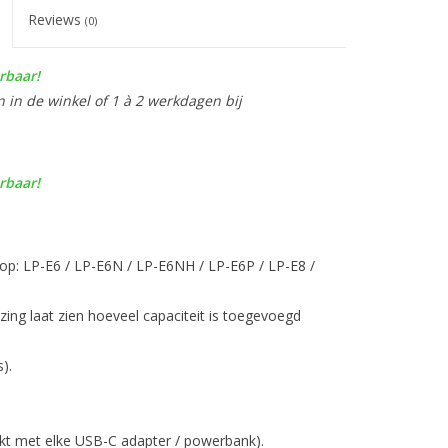
Reviews
(0)
rbaar!
n in de winkel of 1 à 2 werkdagen bij
rbaar!
d op: LP-E6 / LP-E6N / LP-E6NH / LP-E6P / LP-E8 /
ezing laat zien hoeveel capaciteit is toegevoegd
).
kt met elke USB-C adapter / powerbank).