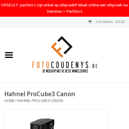
OPGELET: pasfoto's zijn enkel op afspraak!!! Maak online een afspraak via
Diensten > Pasfoto's
0 Artikelen - €0,00
Home
Cameras
Objectieven
Accessoires
Hahnel ProCube3 Canon
PROMO
HOME
/
HAHNEL PROCUBE3 CANON
Diensten
Contact