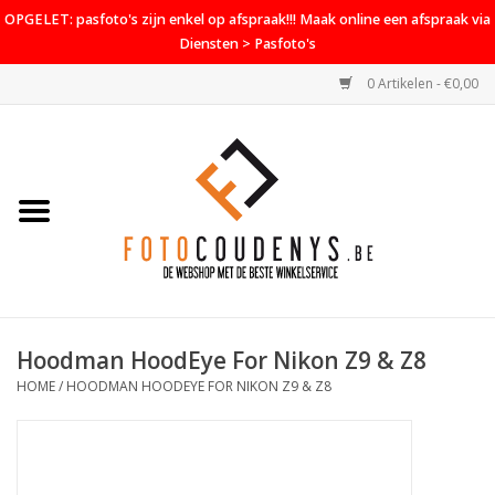
OPGELET: pasfoto's zijn enkel op afspraak!!! Maak online een afspraak via
Diensten > Pasfoto's
0 Artikelen - €0,00
Home
Cameras
Objectieven
Accessoires
Hoodman HoodEye For Nikon Z9 & Z8
PROMO
HOME
/
HOODMAN HOODEYE FOR NIKON Z9 & Z8
Diensten
Contact