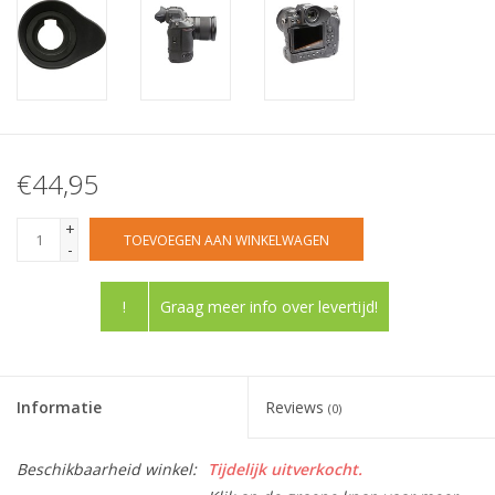
€44,95
+
TOEVOEGEN AAN WINKELWAGEN
-
!
Graag meer info over levertijd!
Informatie
Reviews
(0)
Beschikbaarheid winkel:
Tijdelijk uitverkocht.