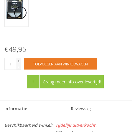
€49,95
+
TOEVOEGEN AAN WINKELWAGEN
-
!
Graag meer info over levertijd!
Informatie
Reviews
(0)
Beschikbaarheid winkel:
Tijdelijk uitverkocht.