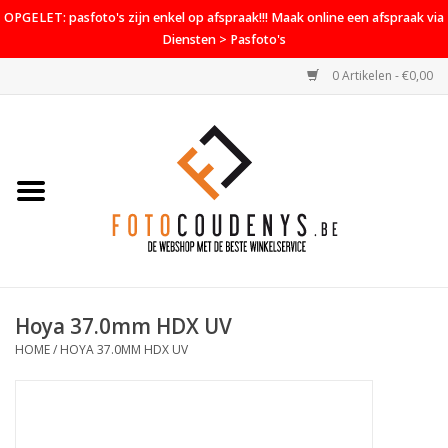
OPGELET: pasfoto's zijn enkel op afspraak!!! Maak online een afspraak via
Diensten > Pasfoto's
0 Artikelen - €0,00
Home
Cameras
Objectieven
Accessoires
Hoya 37.0mm HDX UV
PROMO
HOME
/
HOYA 37.0MM HDX UV
Diensten
Contact