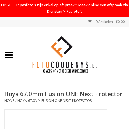
OPGELET: pasfoto's zijn enkel op afspraak!!! Maak online een afspraak via
Diensten > Pasfoto's
0 Artikelen - €0,00
Home
Cameras
Objectieven
Accessoires
Hoya 67.0mm Fusion ONE Next Protector
PROMO
HOME
/
HOYA 67.0MM FUSION ONE NEXT PROTECTOR
Diensten
Contact