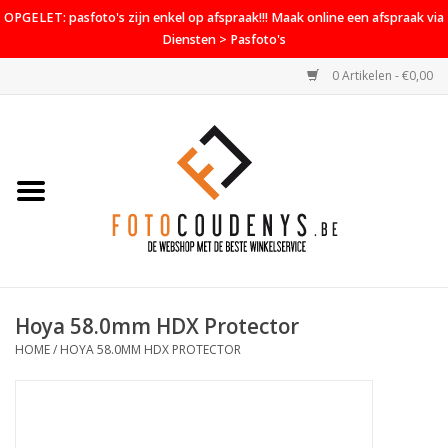
OPGELET: pasfoto's zijn enkel op afspraak!!! Maak online een afspraak via
Diensten > Pasfoto's
0 Artikelen - €0,00
Home
Cameras
Objectieven
Accessoires
Hoya 58.0mm HDX Protector
PROMO
HOME
/
HOYA 58.0MM HDX PROTECTOR
Diensten
Contact