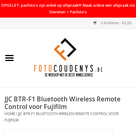
OPGELET: pasfoto's zijn enkel op afspraak!!! Maak online een afspraak via
Diensten > Pasfoto's
0 Artikelen - €0,00
Home
Cameras
Objectieven
Accessoires
JJC BTR-F1 Bluetooth Wireless Remote
PROMO
Control voor Fujifilm
HOME
/
JJC BTR-F1 BLUETOOTH WIRELESS REMOTE CONTROL VOOR
Diensten
FUJIFILM
Contact